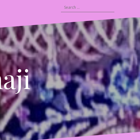
Search
Latest
Daily
for:
Posts
Verse
from
Tartam
Sagar
aji