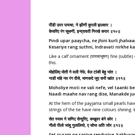
पींडी उपर पायचा, ने झीणी कुरली झलवार ।
केसरिए रंग सूथणी, इन्द्रावती निरखे करार ॥१०॥
Pindi upar paaycha, ne jhini kurli jhalvaa
Kesariye rang suthni, Indravati nirkhe k
Like a calf ornament (पायचाभूषण) fine (subtl
this.
मोहोलिए मोती ने वली नेफे, वेल टांकी बेहु भांत ।
नाडी मांहे नव रंग दीसे, माणकदे जुए करी खांत ॥११॥
Moholiye moti ne vali nefe, vel taanki b
Naadi maahe nav rang dise, Manakde jue
At the hem of the payjama small pearls have
strings of the tie have nine colours shining. I
सेत स्याम ने सणिए सेन्दुरिए, कखुवर बंने कोर ।
नीलो पीलो जांबू गुलालियो, ए सोभा अति जोर ॥१२॥
Set syaam ne saniye senduriye, kakhuva