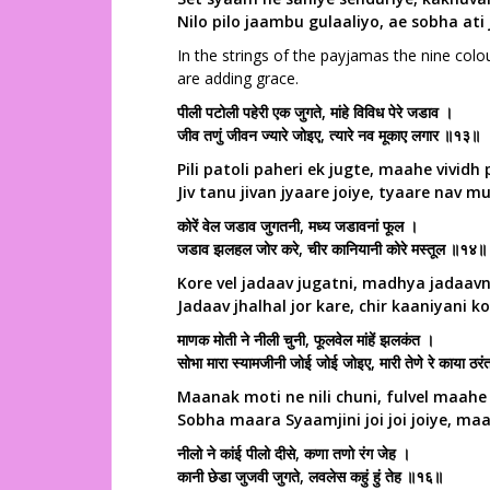
Nilo pilo jaambu gulaaliyo, ae sobha ati
In the strings of the payjamas the nine colou
are adding grace.
पीली पटोली पहेरी एक जुगते, मांहे विविध पेरे जडाव ।
जीव तणुं जीवन ज्यारे जोइए, त्यारे नव मूकाए लगार ॥१३॥
Pili patoli paheri ek jugte, maahe vividh
Jiv tanu jivan jyaare joiye, tyaare nav m
कोरें वेल जडाव जुगतनी, मध्य जडावनां फूल ।
जडाव झलहल जोर करे, चीर कानियानी कोरे मस्तूल ॥१४॥
Kore vel jadaav jugatni, madhya jadaavn
Jadaav jhalhal jor kare, chir kaaniyani 
माणक मोती ने नीली चुनी, फूलवेल मांहें झलकंत ।
सोभा मारा स्यामजीनी जोई जोई जोइए, मारी तेणे रे काया ठ
Maanak moti ne nili chuni, fulvel maahe
Sobha maara Syaamjini joi joi joiye, ma
नीलो ने कांई पीलो दीसे, कणा तणो रंग जेह ।
कानी छेडा जुजवी जुगते, लवलेस कहुं हुं तेह ॥१६॥