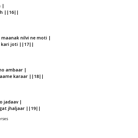
h |
eh ||16||
 maanak nilvi ne moti |
 kari joti ||17||
ano ambaar |
 paame karaar ||18||
o jadaav |
gat jhaljaar ||19||
erses