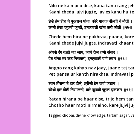
Nilo ne kain pilo dise, kana tano rang je
Kaani cheda jujvi jugte, lavles kahu hu t
छेडे हेम हीरा ने पुखराज पांना, कोरे माणक नीलवी ने मोती ।
कानी छेडा जुजवी जुगतें, इन्द्रावती खांत करी जोती ॥१७॥
Chede hem hira ne pukhraaj paana, kore
Kaani chede jujvi jugte, Indravati khaant
अंगनो रंग कह्यो नव जाय, जाणे तेज तणो अंबार ।
पेट पांसा उर कंठ निरखतां, इन्द्रावती पामे करार ॥१८॥
Angno rang kahyo nav jaay, jaane tej t
Pet pansa ur kanth nirakhta, Indravati
रतन हीराना बे हार दीसे, त्रीजो हेम तणो जडाव ।
चोथो हार मोती निरमलनो, करे जुजवी जुगत झलकार ॥१९॥
Ratan hirana be haar dise, trijo hem tan
Chotho haar moti nirmalno, kare jujvi ju
Tagged
chopai
,
divine knowledge
,
tartam sagar
,
v