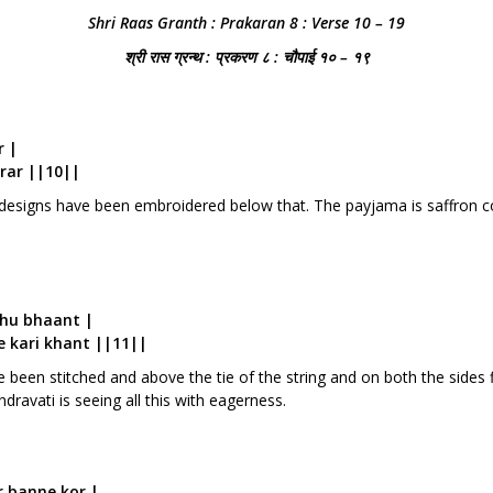
Shri Raas Granth : Prakaran 8 : Verse 10 – 19
श्री रास ग्रन्थ : प्रकरण ८ : चौपाई १० – १९
r |
arar ||10||
e) designs have been embroidered below that. The payjama is saffron co
ehu bhaant |
 kari khant ||11||
 been stitched and above the tie of the string and on both the sides
ndravati is seeing all this with eagerness.
r banne kor |