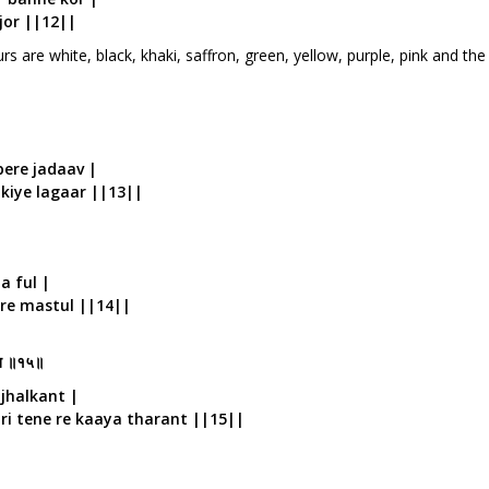
 jor ||12||
rs are white, black, khaki, saffron, green, yellow, purple, pink and the
 pere jadaav |
ukiye lagaar ||13||
a ful |
kore mastul ||14||
रंत ॥१५॥
 jhalkant |
ari tene re kaaya tharant ||15||